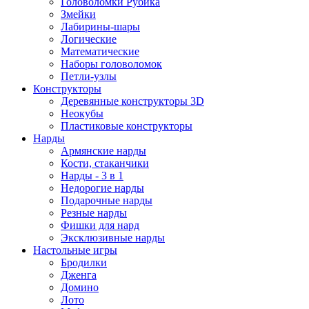
Головоломки Рубика
Змейки
Лабирины-шары
Логические
Математические
Наборы головоломок
Петли-узлы
Конструкторы
Деревянные конструкторы 3D
Неокубы
Пластиковые конструкторы
Нарды
Армянские нарды
Кости, стаканчики
Нарды - 3 в 1
Недорогие нарды
Подарочные нарды
Резные нарды
Фишки для нард
Эксклюзивные нарды
Настольные игры
Бродилки
Дженга
Домино
Лото