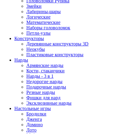
Головоломки Рубика
Змейки
Лабирины-шары
Логические
Математические
Наборы головоломок
Петли-узлы
Конструкторы
Деревянные конструкторы 3D
Неокубы
Пластиковые конструкторы
Нарды
Армянские нарды
Кости, стаканчики
Нарды - 3 в 1
Недорогие нарды
Подарочные нарды
Резные нарды
Фишки для нард
Эксклюзивные нарды
Настольные игры
Бродилки
Дженга
Домино
Лото