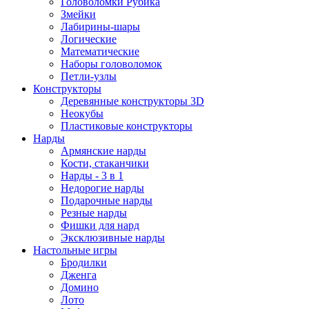
Головоломки Рубика
Змейки
Лабирины-шары
Логические
Математические
Наборы головоломок
Петли-узлы
Конструкторы
Деревянные конструкторы 3D
Неокубы
Пластиковые конструкторы
Нарды
Армянские нарды
Кости, стаканчики
Нарды - 3 в 1
Недорогие нарды
Подарочные нарды
Резные нарды
Фишки для нард
Эксклюзивные нарды
Настольные игры
Бродилки
Дженга
Домино
Лото