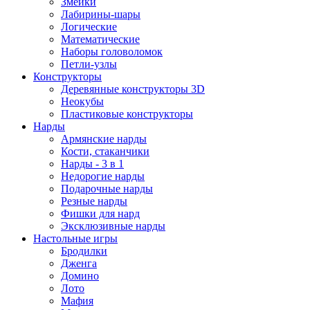
Змейки
Лабирины-шары
Логические
Математические
Наборы головоломок
Петли-узлы
Конструкторы
Деревянные конструкторы 3D
Неокубы
Пластиковые конструкторы
Нарды
Армянские нарды
Кости, стаканчики
Нарды - 3 в 1
Недорогие нарды
Подарочные нарды
Резные нарды
Фишки для нард
Эксклюзивные нарды
Настольные игры
Бродилки
Дженга
Домино
Лото
Мафия