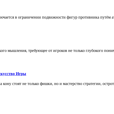
лючается в ограничении подвижности фигур противника путём ат
кого мышления, требующее от игроков не только глубокого пони
скусство Игры
на кону стоят не только фишки, но и мастерство стратегии, остро