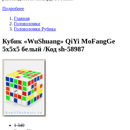
Подробнее
Главная
Головоломки
Головоломки Рубика
Кубик «WuShuang» QiYi MoFangGe
5x5x5 белый /Код sh-58987
1 340