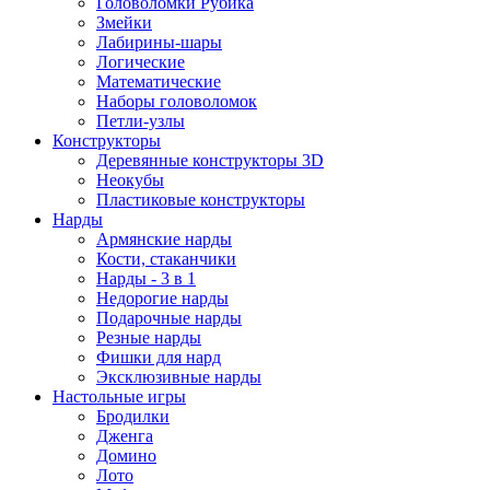
Головоломки Рубика
Змейки
Лабирины-шары
Логические
Математические
Наборы головоломок
Петли-узлы
Конструкторы
Деревянные конструкторы 3D
Неокубы
Пластиковые конструкторы
Нарды
Армянские нарды
Кости, стаканчики
Нарды - 3 в 1
Недорогие нарды
Подарочные нарды
Резные нарды
Фишки для нард
Эксклюзивные нарды
Настольные игры
Бродилки
Дженга
Домино
Лото