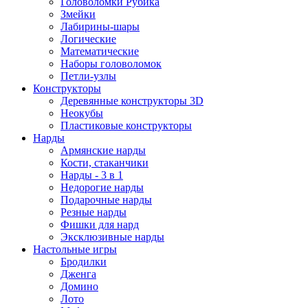
Головоломки Рубика
Змейки
Лабирины-шары
Логические
Математические
Наборы головоломок
Петли-узлы
Конструкторы
Деревянные конструкторы 3D
Неокубы
Пластиковые конструкторы
Нарды
Армянские нарды
Кости, стаканчики
Нарды - 3 в 1
Недорогие нарды
Подарочные нарды
Резные нарды
Фишки для нард
Эксклюзивные нарды
Настольные игры
Бродилки
Дженга
Домино
Лото