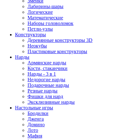
Змейки
Лабирины-шары
Логические
Математические
Наборы головоломок
Петли-узлы
Конструкторы
Деревянные конструкторы 3D
Неокубы
Пластиковые конструкторы
Нарды
Армянские нарды
Кости, стаканчики
Нарды - 3 в 1
Недорогие нарды
Подарочные нарды
Резные нарды
Фишки для нард
Эксклюзивные нарды
Настольные игры
Бродилки
Дженга
Домино
Лото
Мафия