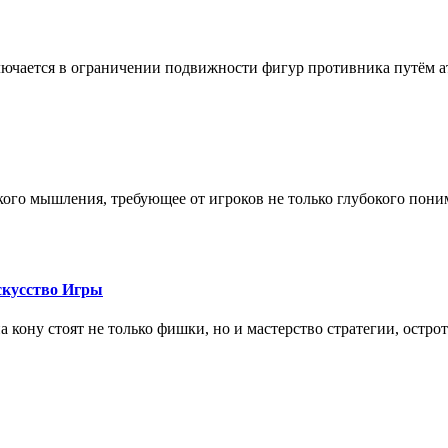
лючается в ограничении подвижности фигур противника путём ат
кого мышления, требующее от игроков не только глубокого пони
скусство Игры
на кону стоят не только фишки, но и мастерство стратегии, остро