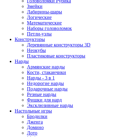
Головоломки Рубика
Змейки
Лабирины-шары
Логические
Математические
Наборы головоломок
Петли-узлы
Конструкторы
Деревянные конструкторы 3D
Неокубы
Пластиковые конструкторы
Нарды
Армянские нарды
Кости, стаканчики
Нарды - 3 в 1
Недорогие нарды
Подарочные нарды
Резные нарды
Фишки для нард
Эксклюзивные нарды
Настольные игры
Бродилки
Дженга
Домино
Лото