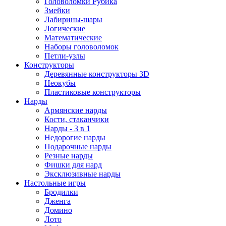
Головоломки Рубика
Змейки
Лабирины-шары
Логические
Математические
Наборы головоломок
Петли-узлы
Конструкторы
Деревянные конструкторы 3D
Неокубы
Пластиковые конструкторы
Нарды
Армянские нарды
Кости, стаканчики
Нарды - 3 в 1
Недорогие нарды
Подарочные нарды
Резные нарды
Фишки для нард
Эксклюзивные нарды
Настольные игры
Бродилки
Дженга
Домино
Лото