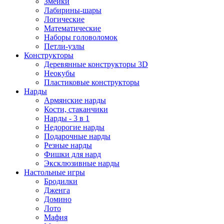
Змейки
Лабирины-шары
Логические
Математические
Наборы головоломок
Петли-узлы
Конструкторы
Деревянные конструкторы 3D
Неокубы
Пластиковые конструкторы
Нарды
Армянские нарды
Кости, стаканчики
Нарды - 3 в 1
Недорогие нарды
Подарочные нарды
Резные нарды
Фишки для нард
Эксклюзивные нарды
Настольные игры
Бродилки
Дженга
Домино
Лото
Мафия