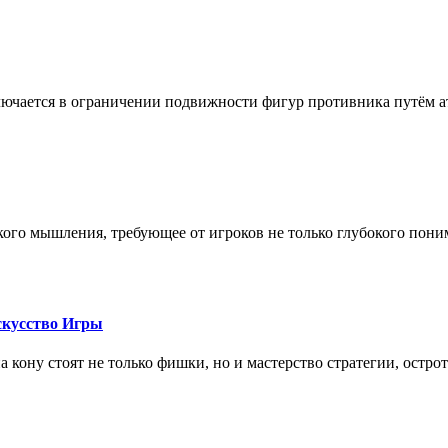
лючается в ограничении подвижности фигур противника путём ат
кого мышления, требующее от игроков не только глубокого пони
скусство Игры
на кону стоят не только фишки, но и мастерство стратегии, остро