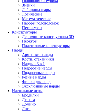
Головоломки Рубика
Змейки
Лабирины-шары
Логические
Математические
Наборы головоломок
Петли-узлы
Конструкторы
Деревянные конструкторы 3D
Неокубы
Пластиковые конструкторы
Нарды
Армянские нарды
Кости, стаканчики
Нарды - 3 в 1
Недорогие нарды
Подарочные нарды
Резные нарды
Фишки для нард
Эксклюзивные нарды
Настольные игры
Бродилки
Дженга
Домино
Лото