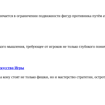
лючается в ограничении подвижности фигур противника путём ат
кого мышления, требующее от игроков не только глубокого пони
скусство Игры
на кону стоят не только фишки, но и мастерство стратегии, остро