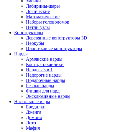
Змейки
Лабирины-шары
Логические
Математические
Наборы головоломок
Петли-узлы
Конструкторы
Деревянные конструкторы 3D
Неокубы
Пластиковые конструкторы
Нарды
Армянские нарды
Кости, стаканчики
Нарды - 3 в 1
Недорогие нарды
Подарочные нарды
Резные нарды
Фишки для нард
Эксклюзивные нарды
Настольные игры
Бродилки
Дженга
Домино
Лото
Мафия