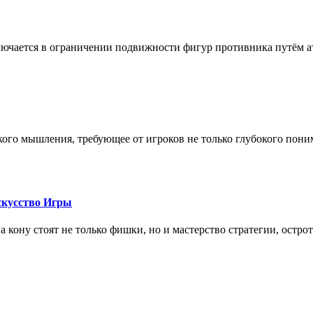
лючается в ограничении подвижности фигур противника путём ат
кого мышления, требующее от игроков не только глубокого пони
скусство Игры
на кону стоят не только фишки, но и мастерство стратегии, остро