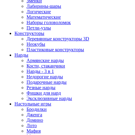
Змейки
Лабирины-шары
Логические
Математические
Наборы головоломок
Петли-узлы
Конструкторы
Деревянные конструкторы 3D
Неокубы
Пластиковые конструкторы
Нарды
Армянские нарды
Кости, стаканчики
Нарды - 3 в 1
Недорогие нарды
Подарочные нарды
Резные нарды
Фишки для нард
Эксклюзивные нарды
Настольные игры
Бродилки
Дженга
Домино
Лото
Мафия