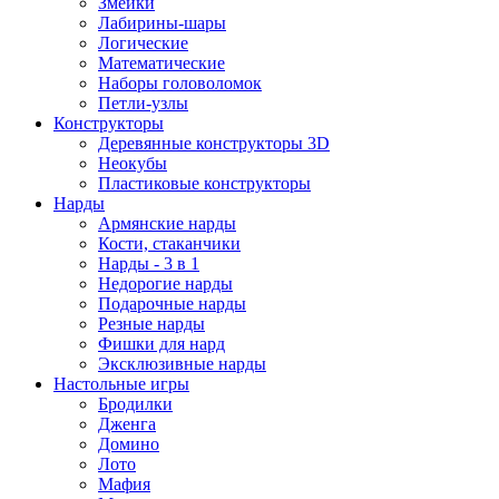
Змейки
Лабирины-шары
Логические
Математические
Наборы головоломок
Петли-узлы
Конструкторы
Деревянные конструкторы 3D
Неокубы
Пластиковые конструкторы
Нарды
Армянские нарды
Кости, стаканчики
Нарды - 3 в 1
Недорогие нарды
Подарочные нарды
Резные нарды
Фишки для нард
Эксклюзивные нарды
Настольные игры
Бродилки
Дженга
Домино
Лото
Мафия