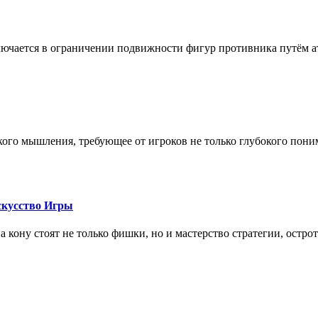
лючается в ограничении подвижности фигур противника путём ат
кого мышления, требующее от игроков не только глубокого пони
скусство Игры
на кону стоят не только фишки, но и мастерство стратегии, остро