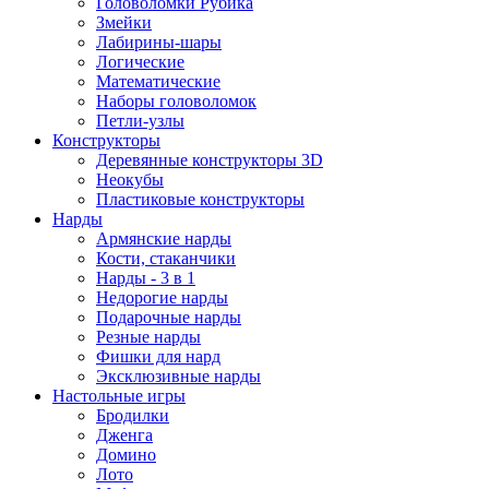
Головоломки Рубика
Змейки
Лабирины-шары
Логические
Математические
Наборы головоломок
Петли-узлы
Конструкторы
Деревянные конструкторы 3D
Неокубы
Пластиковые конструкторы
Нарды
Армянские нарды
Кости, стаканчики
Нарды - 3 в 1
Недорогие нарды
Подарочные нарды
Резные нарды
Фишки для нард
Эксклюзивные нарды
Настольные игры
Бродилки
Дженга
Домино
Лото