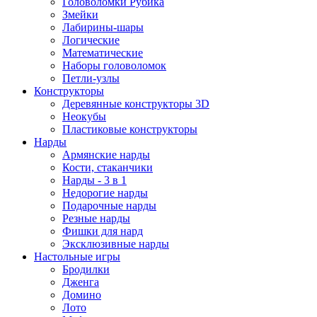
Головоломки Рубика
Змейки
Лабирины-шары
Логические
Математические
Наборы головоломок
Петли-узлы
Конструкторы
Деревянные конструкторы 3D
Неокубы
Пластиковые конструкторы
Нарды
Армянские нарды
Кости, стаканчики
Нарды - 3 в 1
Недорогие нарды
Подарочные нарды
Резные нарды
Фишки для нард
Эксклюзивные нарды
Настольные игры
Бродилки
Дженга
Домино
Лото