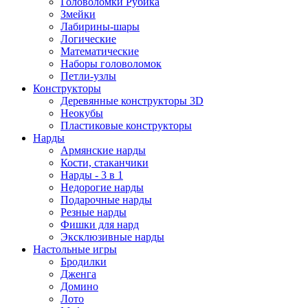
Головоломки Рубика
Змейки
Лабирины-шары
Логические
Математические
Наборы головоломок
Петли-узлы
Конструкторы
Деревянные конструкторы 3D
Неокубы
Пластиковые конструкторы
Нарды
Армянские нарды
Кости, стаканчики
Нарды - 3 в 1
Недорогие нарды
Подарочные нарды
Резные нарды
Фишки для нард
Эксклюзивные нарды
Настольные игры
Бродилки
Дженга
Домино
Лото