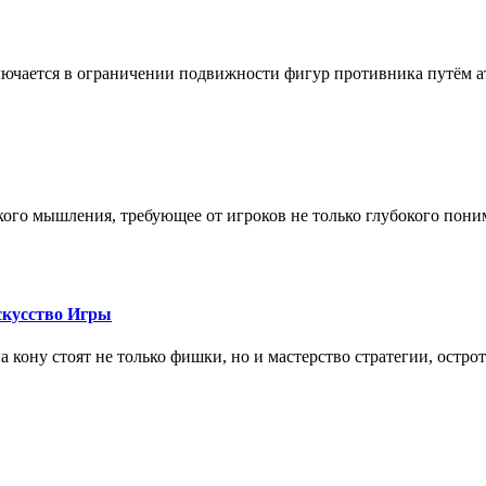
лючается в ограничении подвижности фигур противника путём ат
кого мышления, требующее от игроков не только глубокого пони
скусство Игры
на кону стоят не только фишки, но и мастерство стратегии, остро