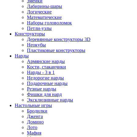
Змейки
Лабирины-шары
Логические
Математические
Наборы головоломок
Петли-узлы
Конструкторы
Деревянные конструкторы 3D
Неокубы
Пластиковые конструкторы
Нарды
Армянские нарды
Кости, стаканчики
Нарды - 3 в 1
Недорогие нарды
Подарочные нарды
Резные нарды
Фишки для нард
Эксклюзивные нарды
Настольные игры
Бродилки
Дженга
Домино
Лото
Мафия