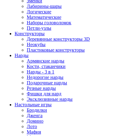
Змейки
Лабирины-шары
Логические
Математические
Наборы головоломок
Петли-узлы
Конструкторы
Деревянные конструкторы 3D
Неокубы
Пластиковые конструкторы
Нарды
Армянские нарды
Кости, стаканчики
Нарды - 3 в 1
Недорогие нарды
Подарочные нарды
Резные нарды
Фишки для нард
Эксклюзивные нарды
Настольные игры
Бродилки
Дженга
Домино
Лото
Мафия