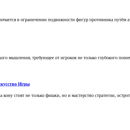
лючается в ограничении подвижности фигур противника путём ат
кого мышления, требующее от игроков не только глубокого пони
скусство Игры
на кону стоят не только фишки, но и мастерство стратегии, остро