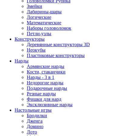
Головоломки Рубика
Змейки
Лабирины-шары
Логические
Математические
Наборы головоломок
Петли-узлы
Конструкторы
Деревянные конструкторы 3D
Неокубы
Пластиковые конструкторы
Нарды
Армянские нарды
Кости, стаканчики
Нарды - 3 в 1
Недорогие нарды
Подарочные нарды
Резные нарды
Фишки для нард
Эксклюзивные нарды
Настольные игры
Бродилки
Дженга
Домино
Лото