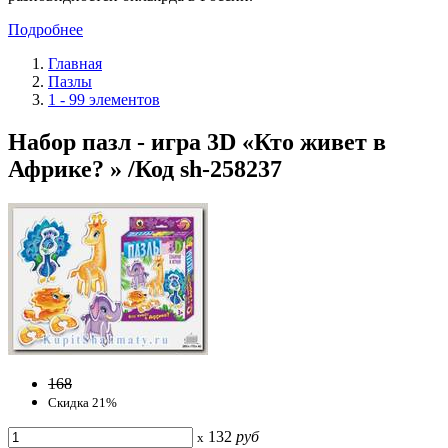
Подробнее
Главная
Пазлы
1 - 99 элементов
Набор пазл - игра 3D «Кто живет в
Африке? » /Код sh-258237
168
Скидка 21%
132
руб
x