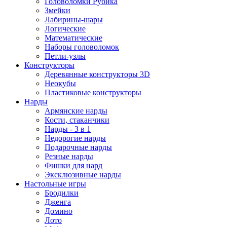
Головоломки Рубика
Змейки
Лабирины-шары
Логические
Математические
Наборы головоломок
Петли-узлы
Конструкторы
Деревянные конструкторы 3D
Неокубы
Пластиковые конструкторы
Нарды
Армянские нарды
Кости, стаканчики
Нарды - 3 в 1
Недорогие нарды
Подарочные нарды
Резные нарды
Фишки для нард
Эксклюзивные нарды
Настольные игры
Бродилки
Дженга
Домино
Лото