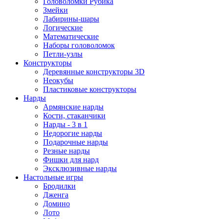
Головоломки Рубика
Змейки
Лабирины-шары
Логические
Математические
Наборы головоломок
Петли-узлы
Конструкторы
Деревянные конструкторы 3D
Неокубы
Пластиковые конструкторы
Нарды
Армянские нарды
Кости, стаканчики
Нарды - 3 в 1
Недорогие нарды
Подарочные нарды
Резные нарды
Фишки для нард
Эксклюзивные нарды
Настольные игры
Бродилки
Дженга
Домино
Лото