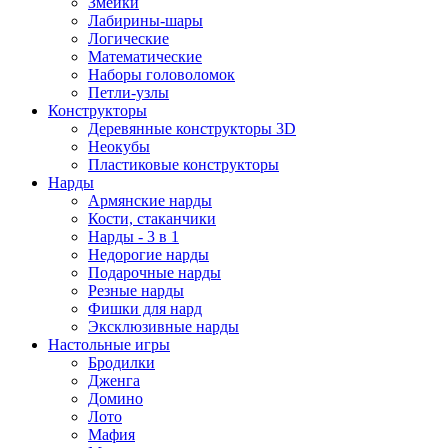
Змейки
Лабирины-шары
Логические
Математические
Наборы головоломок
Петли-узлы
Конструкторы
Деревянные конструкторы 3D
Неокубы
Пластиковые конструкторы
Нарды
Армянские нарды
Кости, стаканчики
Нарды - 3 в 1
Недорогие нарды
Подарочные нарды
Резные нарды
Фишки для нард
Эксклюзивные нарды
Настольные игры
Бродилки
Дженга
Домино
Лото
Мафия