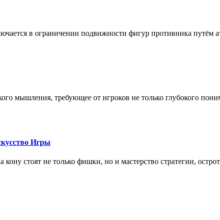
лючается в ограничении подвижности фигур противника путём ат
кого мышления, требующее от игроков не только глубокого пони
скусство Игры
на кону стоят не только фишки, но и мастерство стратегии, остро