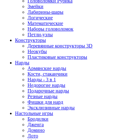
Головоломки Рубика
Змейки
Лабирины-шары
Логические
Математические
Наборы головоломок
Петли-узлы
Конструкторы
Деревянные конструкторы 3D
Неокубы
Пластиковые конструкторы
Нарды
Армянские нарды
Кости, стаканчики
Нарды - 3 в 1
Недорогие нарды
Подарочные нарды
Резные нарды
Фишки для нард
Эксклюзивные нарды
Настольные игры
Бродилки
Дженга
Домино
Лото