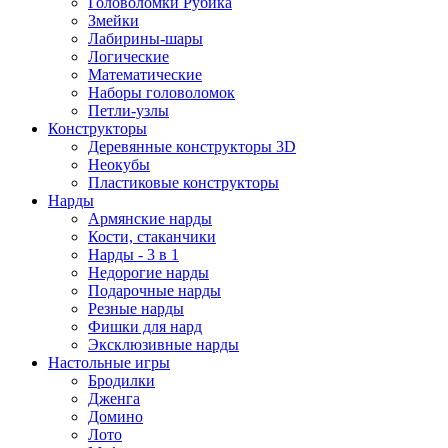
Головоломки Рубика
Змейки
Лабирины-шары
Логические
Математические
Наборы головоломок
Петли-узлы
Конструкторы
Деревянные конструкторы 3D
Неокубы
Пластиковые конструкторы
Нарды
Армянские нарды
Кости, стаканчики
Нарды - 3 в 1
Недорогие нарды
Подарочные нарды
Резные нарды
Фишки для нард
Эксклюзивные нарды
Настольные игры
Бродилки
Дженга
Домино
Лото