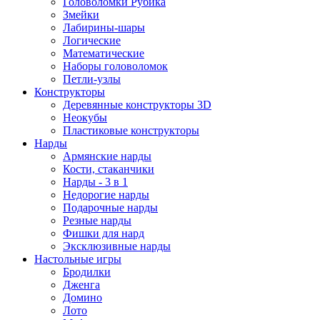
Головоломки Рубика
Змейки
Лабирины-шары
Логические
Математические
Наборы головоломок
Петли-узлы
Конструкторы
Деревянные конструкторы 3D
Неокубы
Пластиковые конструкторы
Нарды
Армянские нарды
Кости, стаканчики
Нарды - 3 в 1
Недорогие нарды
Подарочные нарды
Резные нарды
Фишки для нард
Эксклюзивные нарды
Настольные игры
Бродилки
Дженга
Домино
Лото