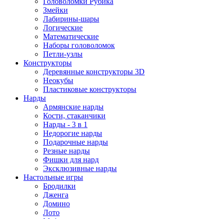
Головоломки Рубика
Змейки
Лабирины-шары
Логические
Математические
Наборы головоломок
Петли-узлы
Конструкторы
Деревянные конструкторы 3D
Неокубы
Пластиковые конструкторы
Нарды
Армянские нарды
Кости, стаканчики
Нарды - 3 в 1
Недорогие нарды
Подарочные нарды
Резные нарды
Фишки для нард
Эксклюзивные нарды
Настольные игры
Бродилки
Дженга
Домино
Лото