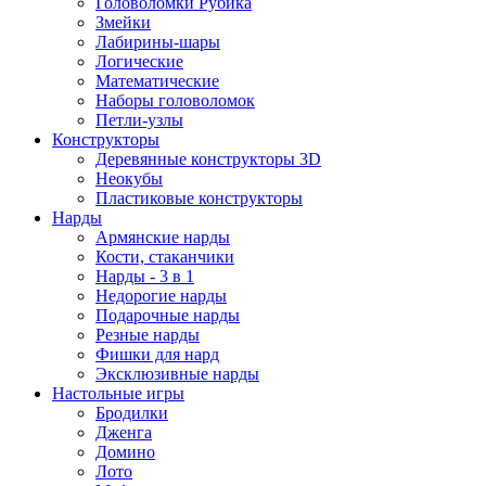
Головоломки Рубика
Змейки
Лабирины-шары
Логические
Математические
Наборы головоломок
Петли-узлы
Конструкторы
Деревянные конструкторы 3D
Неокубы
Пластиковые конструкторы
Нарды
Армянские нарды
Кости, стаканчики
Нарды - 3 в 1
Недорогие нарды
Подарочные нарды
Резные нарды
Фишки для нард
Эксклюзивные нарды
Настольные игры
Бродилки
Дженга
Домино
Лото