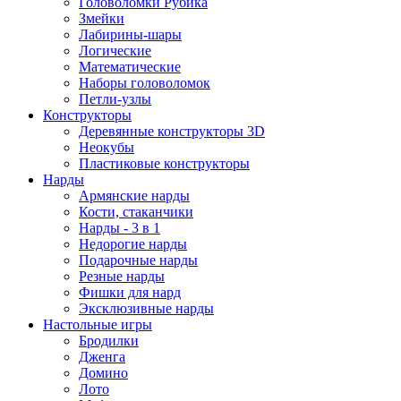
Головоломки Рубика
Змейки
Лабирины-шары
Логические
Математические
Наборы головоломок
Петли-узлы
Конструкторы
Деревянные конструкторы 3D
Неокубы
Пластиковые конструкторы
Нарды
Армянские нарды
Кости, стаканчики
Нарды - 3 в 1
Недорогие нарды
Подарочные нарды
Резные нарды
Фишки для нард
Эксклюзивные нарды
Настольные игры
Бродилки
Дженга
Домино
Лото