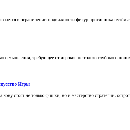
лючается в ограничении подвижности фигур противника путём ат
кого мышления, требующее от игроков не только глубокого пони
скусство Игры
на кону стоят не только фишки, но и мастерство стратегии, остро