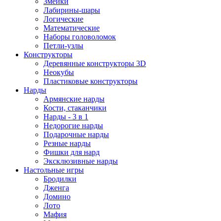
Змейки
Лабирины-шары
Логические
Математические
Наборы головоломок
Петли-узлы
Конструкторы
Деревянные конструкторы 3D
Неокубы
Пластиковые конструкторы
Нарды
Армянские нарды
Кости, стаканчики
Нарды - 3 в 1
Недорогие нарды
Подарочные нарды
Резные нарды
Фишки для нард
Эксклюзивные нарды
Настольные игры
Бродилки
Дженга
Домино
Лото
Мафия