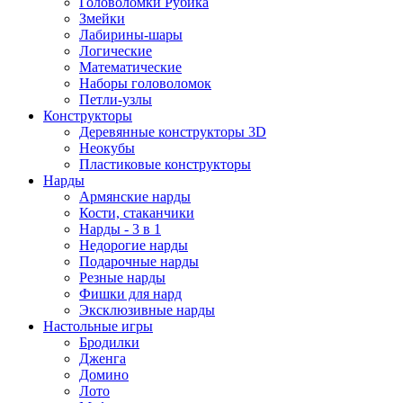
Головоломки Рубика
Змейки
Лабирины-шары
Логические
Математические
Наборы головоломок
Петли-узлы
Конструкторы
Деревянные конструкторы 3D
Неокубы
Пластиковые конструкторы
Нарды
Армянские нарды
Кости, стаканчики
Нарды - 3 в 1
Недорогие нарды
Подарочные нарды
Резные нарды
Фишки для нард
Эксклюзивные нарды
Настольные игры
Бродилки
Дженга
Домино
Лото