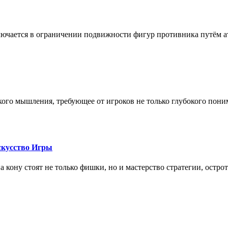
лючается в ограничении подвижности фигур противника путём ат
кого мышления, требующее от игроков не только глубокого пони
скусство Игры
на кону стоят не только фишки, но и мастерство стратегии, остро