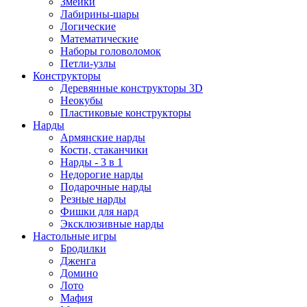
Змейки
Лабирины-шары
Логические
Математические
Наборы головоломок
Петли-узлы
Конструкторы
Деревянные конструкторы 3D
Неокубы
Пластиковые конструкторы
Нарды
Армянские нарды
Кости, стаканчики
Нарды - 3 в 1
Недорогие нарды
Подарочные нарды
Резные нарды
Фишки для нард
Эксклюзивные нарды
Настольные игры
Бродилки
Дженга
Домино
Лото
Мафия