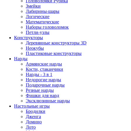
Головоломки Рубика
Змейки
Лабирины-шары
Логические
Математические
Наборы головоломок
Петли-узлы
Конструкторы
Деревянные конструкторы 3D
Неокубы
Пластиковые конструкторы
Нарды
Армянские нарды
Кости, стаканчики
Нарды - 3 в 1
Недорогие нарды
Подарочные нарды
Резные нарды
Фишки для нард
Эксклюзивные нарды
Настольные игры
Бродилки
Дженга
Домино
Лото