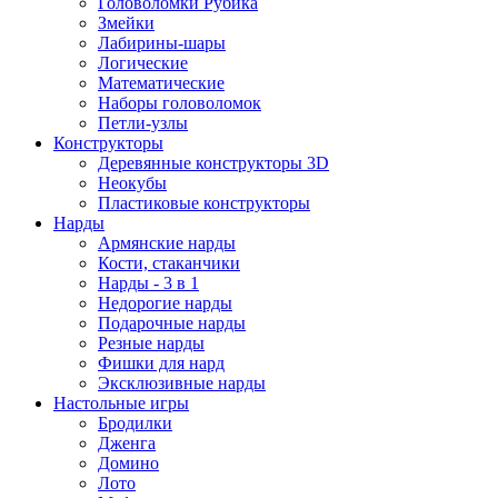
Головоломки Рубика
Змейки
Лабирины-шары
Логические
Математические
Наборы головоломок
Петли-узлы
Конструкторы
Деревянные конструкторы 3D
Неокубы
Пластиковые конструкторы
Нарды
Армянские нарды
Кости, стаканчики
Нарды - 3 в 1
Недорогие нарды
Подарочные нарды
Резные нарды
Фишки для нард
Эксклюзивные нарды
Настольные игры
Бродилки
Дженга
Домино
Лото