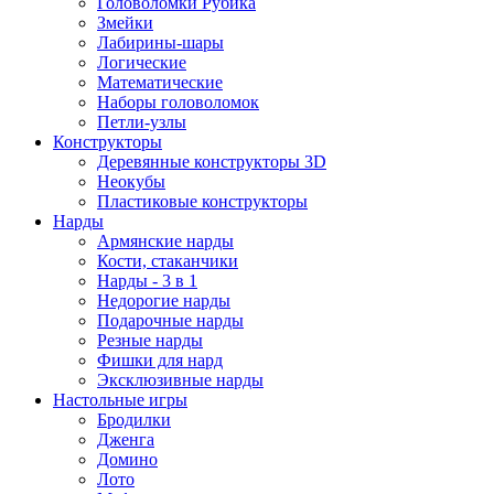
Головоломки Рубика
Змейки
Лабирины-шары
Логические
Математические
Наборы головоломок
Петли-узлы
Конструкторы
Деревянные конструкторы 3D
Неокубы
Пластиковые конструкторы
Нарды
Армянские нарды
Кости, стаканчики
Нарды - 3 в 1
Недорогие нарды
Подарочные нарды
Резные нарды
Фишки для нард
Эксклюзивные нарды
Настольные игры
Бродилки
Дженга
Домино
Лото