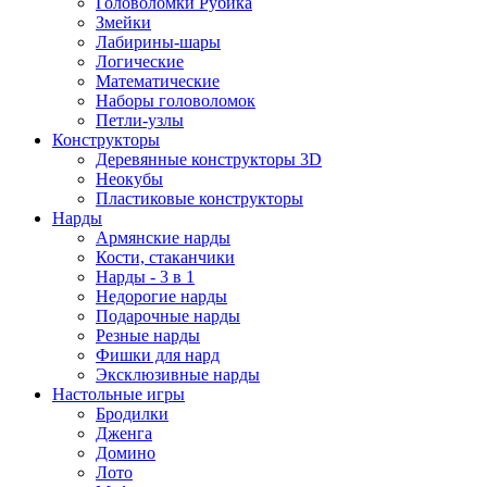
Головоломки Рубика
Змейки
Лабирины-шары
Логические
Математические
Наборы головоломок
Петли-узлы
Конструкторы
Деревянные конструкторы 3D
Неокубы
Пластиковые конструкторы
Нарды
Армянские нарды
Кости, стаканчики
Нарды - 3 в 1
Недорогие нарды
Подарочные нарды
Резные нарды
Фишки для нард
Эксклюзивные нарды
Настольные игры
Бродилки
Дженга
Домино
Лото