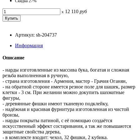
Скидка 27%
12 110
руб
x
Артикул: sh-204737
Информация
Описание
- нарды изготовленные из массива бука, богатая и сложная
резьба выполненная в ручную,
- страна изготовления - Армения, мастер - Грачия Оганян,
- на обратной стороне имеется резное поле для шашек, размер
клетки - 3 см. При желании можно докупить шахматные
фигуры,
- деревянные фишки имеют тканевую подклейку,
- надёжная и красивая фурнитура изготовленная из чистой
бронзы,
- нарды покрыты патиной, с её помощью создаётся
искусственный эффект состаривания, а так же повышаются
защитные свойства дерева,
- в комплекте входит: чехол, 32 фишки, 2 кубика.