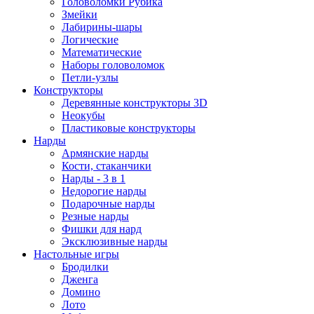
Головоломки Рубика
Змейки
Лабирины-шары
Логические
Математические
Наборы головоломок
Петли-узлы
Конструкторы
Деревянные конструкторы 3D
Неокубы
Пластиковые конструкторы
Нарды
Армянские нарды
Кости, стаканчики
Нарды - 3 в 1
Недорогие нарды
Подарочные нарды
Резные нарды
Фишки для нард
Эксклюзивные нарды
Настольные игры
Бродилки
Дженга
Домино
Лото