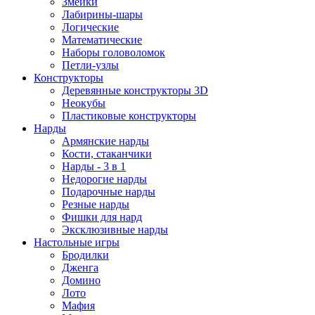
Змейки
Лабирины-шары
Логические
Математические
Наборы головоломок
Петли-узлы
Конструкторы
Деревянные конструкторы 3D
Неокубы
Пластиковые конструкторы
Нарды
Армянские нарды
Кости, стаканчики
Нарды - 3 в 1
Недорогие нарды
Подарочные нарды
Резные нарды
Фишки для нард
Эксклюзивные нарды
Настольные игры
Бродилки
Дженга
Домино
Лото
Мафия