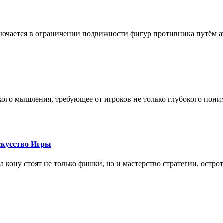
лючается в ограничении подвижности фигур противника путём ат
кого мышления, требующее от игроков не только глубокого пони
скусство Игры
на кону стоят не только фишки, но и мастерство стратегии, остро