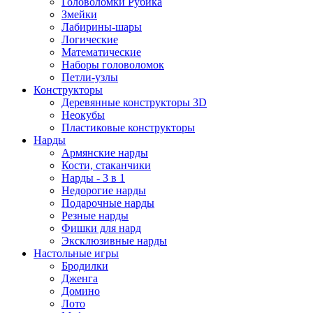
Головоломки Рубика
Змейки
Лабирины-шары
Логические
Математические
Наборы головоломок
Петли-узлы
Конструкторы
Деревянные конструкторы 3D
Неокубы
Пластиковые конструкторы
Нарды
Армянские нарды
Кости, стаканчики
Нарды - 3 в 1
Недорогие нарды
Подарочные нарды
Резные нарды
Фишки для нард
Эксклюзивные нарды
Настольные игры
Бродилки
Дженга
Домино
Лото