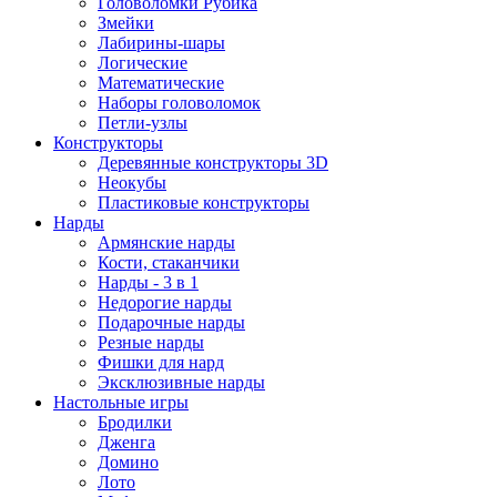
Головоломки Рубика
Змейки
Лабирины-шары
Логические
Математические
Наборы головоломок
Петли-узлы
Конструкторы
Деревянные конструкторы 3D
Неокубы
Пластиковые конструкторы
Нарды
Армянские нарды
Кости, стаканчики
Нарды - 3 в 1
Недорогие нарды
Подарочные нарды
Резные нарды
Фишки для нард
Эксклюзивные нарды
Настольные игры
Бродилки
Дженга
Домино
Лото