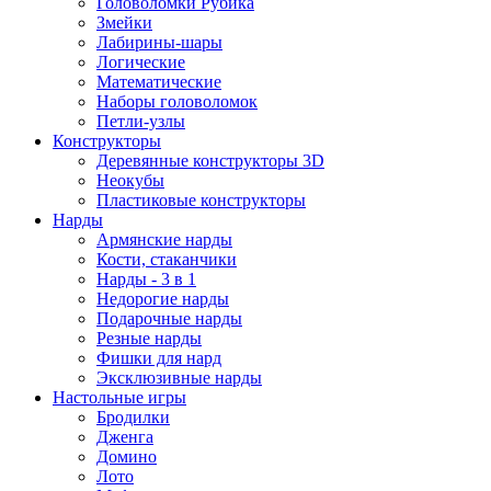
Головоломки Рубика
Змейки
Лабирины-шары
Логические
Математические
Наборы головоломок
Петли-узлы
Конструкторы
Деревянные конструкторы 3D
Неокубы
Пластиковые конструкторы
Нарды
Армянские нарды
Кости, стаканчики
Нарды - 3 в 1
Недорогие нарды
Подарочные нарды
Резные нарды
Фишки для нард
Эксклюзивные нарды
Настольные игры
Бродилки
Дженга
Домино
Лото