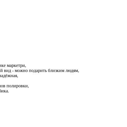
ике маркетри,
ий вид - можно подарить близким людям,
надёжная,
апов полировки,
бика.