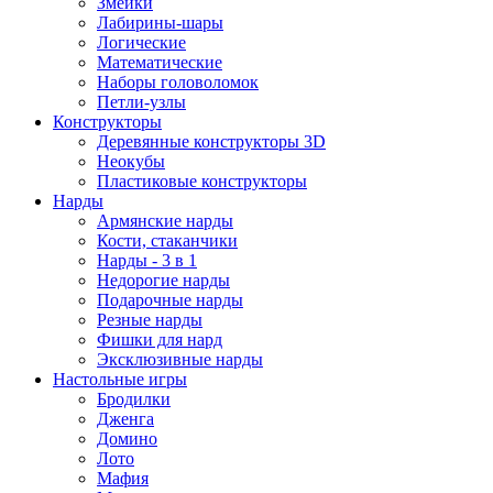
Змейки
Лабирины-шары
Логические
Математические
Наборы головоломок
Петли-узлы
Конструкторы
Деревянные конструкторы 3D
Неокубы
Пластиковые конструкторы
Нарды
Армянские нарды
Кости, стаканчики
Нарды - 3 в 1
Недорогие нарды
Подарочные нарды
Резные нарды
Фишки для нард
Эксклюзивные нарды
Настольные игры
Бродилки
Дженга
Домино
Лото
Мафия