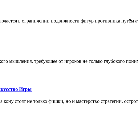
лючается в ограничении подвижности фигур противника путём ат
кого мышления, требующее от игроков не только глубокого пони
скусство Игры
на кону стоят не только фишки, но и мастерство стратегии, остро