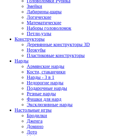
Головоломки Рубика
Змейки
Лабирины-шары
Логические
Математические
Наборы головоломок
Петли-узлы
Конструкторы
Деревянные конструкторы 3D
Неокубы
Пластиковые конструкторы
Нарды
Армянские нарды
Кости, стаканчики
Нарды - 3 в 1
Недорогие нарды
Подарочные нарды
Резные нарды
Фишки для нард
Эксклюзивные нарды
Настольные игры
Бродилки
Дженга
Домино
Лото