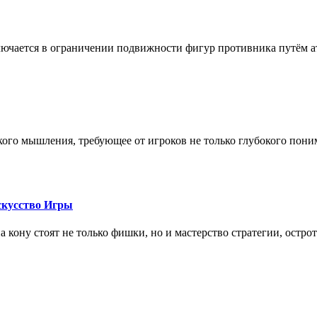
лючается в ограничении подвижности фигур противника путём ат
кого мышления, требующее от игроков не только глубокого пони
скусство Игры
на кону стоят не только фишки, но и мастерство стратегии, остро