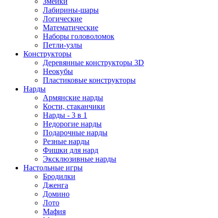
Змейки
Лабирины-шары
Логические
Математические
Наборы головоломок
Петли-узлы
Конструкторы
Деревянные конструкторы 3D
Неокубы
Пластиковые конструкторы
Нарды
Армянские нарды
Кости, стаканчики
Нарды - 3 в 1
Недорогие нарды
Подарочные нарды
Резные нарды
Фишки для нард
Эксклюзивные нарды
Настольные игры
Бродилки
Дженга
Домино
Лото
Мафия