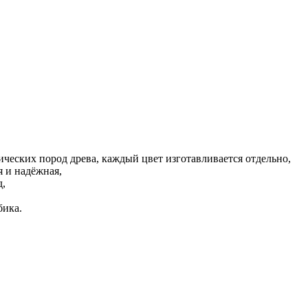
ических пород древа, каждый цвет изготавливается отдельно,
я и надёжная,
д,
бика.