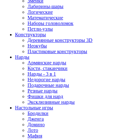
Змейки
Лабирины-шары
Логические
Математические
Наборы головоломок
Петли-узлы
Конструкторы
Деревянные конструкторы 3D
Неокубы
Пластиковые конструкторы
Нарды
Армянские нарды
Кости, стаканчики
Нарды - 3 в 1
Недорогие нарды
Подарочные нарды
Резные нарды
Фишки для нард
Эксклюзивные нарды
Настольные игры
Бродилки
Дженга
Домино
Лото
Мафия