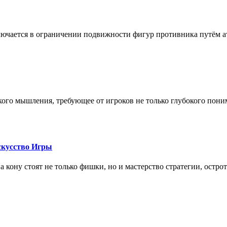
лючается в ограничении подвижности фигур противника путём ат
кого мышления, требующее от игроков не только глубокого пони
скусство Игры
на кону стоят не только фишки, но и мастерство стратегии, остро