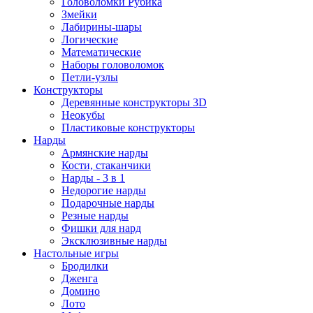
Головоломки Рубика
Змейки
Лабирины-шары
Логические
Математические
Наборы головоломок
Петли-узлы
Конструкторы
Деревянные конструкторы 3D
Неокубы
Пластиковые конструкторы
Нарды
Армянские нарды
Кости, стаканчики
Нарды - 3 в 1
Недорогие нарды
Подарочные нарды
Резные нарды
Фишки для нард
Эксклюзивные нарды
Настольные игры
Бродилки
Дженга
Домино
Лото