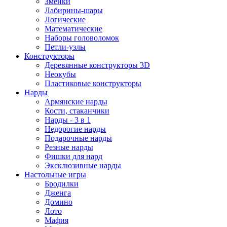
Змейки
Лабирины-шары
Логические
Математические
Наборы головоломок
Петли-узлы
Конструкторы
Деревянные конструкторы 3D
Неокубы
Пластиковые конструкторы
Нарды
Армянские нарды
Кости, стаканчики
Нарды - 3 в 1
Недорогие нарды
Подарочные нарды
Резные нарды
Фишки для нард
Эксклюзивные нарды
Настольные игры
Бродилки
Дженга
Домино
Лото
Мафия