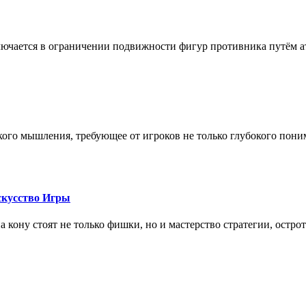
лючается в ограничении подвижности фигур противника путём ат
кого мышления, требующее от игроков не только глубокого пони
скусство Игры
на кону стоят не только фишки, но и мастерство стратегии, остро