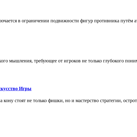
лючается в ограничении подвижности фигур противника путём ат
кого мышления, требующее от игроков не только глубокого пони
скусство Игры
на кону стоят не только фишки, но и мастерство стратегии, остро