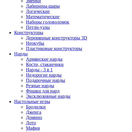
Змейки
Лабирины-шары
Логические
Математические
Наборы головоломок
Петли-узлы
Конструкторы
Деревянные конструкторы 3D
Неокубы
Пластиковые конструкторы
Нарды
Армянские нарды
Кости, стаканчики
Нарды - 3 в 1
Недорогие нарды
Подарочные нарды
Резные нарды
Фишки для нард
Эксклюзивные нарды
Настольные игры
Бродилки
Дженга
Домино
Лото
Мафия