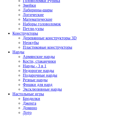
Головоломки Рубика
Змейки
Лабирины-шары
Логические
Математические
Наборы головоломок
Петли-узлы
Конструкторы
Деревянные конструкторы 3D
Неокубы
Пластиковые конструкторы
Нарды
Армянские нарды
Кости, стаканчики
Нарды - 3 в 1
Недорогие нарды
Подарочные нарды
Резные нарды
Фишки для нард
Эксклюзивные нарды
Настольные игры
Бродилки
Дженга
Домино
Лото