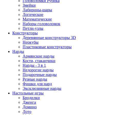
Головоломки Рубика
Змейки
Лабирины-шары
Логические
Математические
Наборы головоломок
Петли-узлы
Конструкторы
Деревянные конструкторы 3D
Неокубы
Пластиковые конструкторы
Нарды
Армянские нарды
Кости, стаканчики
Нарды - 3 в 1
Недорогие нарды
Подарочные нарды
Резные нарды
Фишки для нард
Эксклюзивные нарды
Настольные игры
Бродилки
Дженга
Домино
Лото